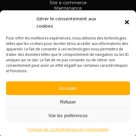
Site e-commerce
Maintenance
Audit site
NAVIGATION
Gérer le consentement aux
cookies
Accueil
Mes Offres
Pour offrir les meilleures expériences, nous utilisons des technologies
Audit
telles que les cookies pour stocker et/ou accéder aux informations des
Maintenance
appareils. Le fait de consentir à ces technologies nous permettra de
Développement WordPress
traiter des données telles que le comportement de navigation ou les ID
ME CONTACTER
uniques sur ce site. Le fait de ne pas consentir ou de retirer son
Meaux, France
consentement peut avoir un effet négatif sur certaines caractéristiques
07 50 24 91 34
et fonctions.
Accepter
Refuser
Copyright © 2025 TONY NGUYEN DEV. Tous droits réservés.
Conditions générales de vente
Mentions légales
Voir les préférences
Politique de confidentialité
Politique de cookies
Politique de confidentialité