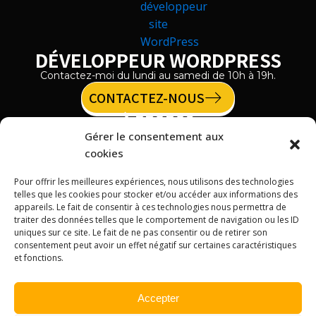
DÉVELOPPEUR WORDPRESS
Contactez-moi du lundi au samedi de 10h à 19h.
CONTACTEZ-NOUS
À PROPOS
Gérer le consentement aux
Site vitrine
cookies
Site e-commerce
Maintenance
Pour offrir les meilleures expériences, nous utilisons des technologies
Audit site
NAVIGATION
telles que les cookies pour stocker et/ou accéder aux informations des
appareils. Le fait de consentir à ces technologies nous permettra de
Accueil
traiter des données telles que le comportement de navigation ou les ID
Mes Offres
uniques sur ce site. Le fait de ne pas consentir ou de retirer son
Audit
consentement peut avoir un effet négatif sur certaines caractéristiques
Maintenance
et fonctions.
Développement WordPress
ME CONTACTER
Meaux, France
Accepter
07 50 24 91 34